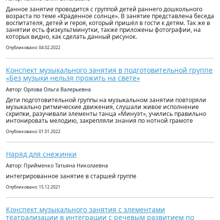
Данное занятие проводится с группой детей раннего дошкольного
возраста по теме «Краденное солнце». В занятие представлена беседа
воспитателя, детей и героя, который пришёл в гости к детям. Так же в
занятии есть физкультминутки, также приложены фотографии, на
которых видно, как сделать данный рисунок.
Опубликовано: 04.02.2022
Конспект музыкального занятия в подготовительной группе
«Без музыки нельзя прожить на свете»
Автор: Орлова Ольга Валерьевна
Дети подготовительной группы на музыкальном занятии повторяли
музыкально ритмические движения, слушали живое исполнение
скрипки, разучивали элементы танца «Минуэт», учились правильно
интонировать мелодию, закрепляли знания по нотной грамоте
Опубликовано: 01.01.2022
Наряд для снежинки
Автор: Прийменко Татьяна Николаевна
интегрированное занятие в старшей группе
Опубликовано: 15.12.2021
Конспект музыкального занятия с элементами
театрализации в интеграции с речевым развитием по