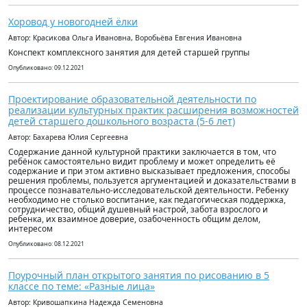
Хоровод у новогодней ёлки
Автор: Красикова Ольга Ивановна, Воробьёва Евгения Ивановна
Конспект комплексного занятия для детей старшей группы
Опубликовано: 09.12.2021
Проектирование образовательной деятельности по
реализации культурных практик расширения возможностей
детей старшего дошкольного возраста (5-6 лет)
Автор: Бахарева Юлия Сергеевна
Содержание данной культурной практики заключается в том, что
ребёнок самостоятельно видит проблему и может определить её
содержание и при этом активно высказывает предложения, способы
решения проблемы, пользуется аргументацией и доказательствами в
процессе познавательно-исследовательской деятельности. Ребенку
необходимо не столько воспитание, как педагогическая поддержка,
сотрудничество, общий душевный настрой, забота взрослого и
ребенка, их взаимное доверие, озабоченность общим делом,
интересом
Опубликовано: 08.12.2021
Поурочный план открытого занятия по рисованию в 5
классе по теме: «Разные лица»
Автор: Кривошапкина Надежда Семеновна