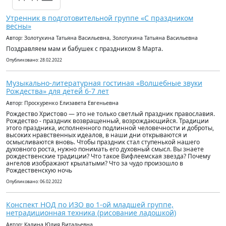
Утренник в подготовительной группе «С праздником
весны»
Автор: Золотухина Татьяна Васильевна, Золотухина Татьяна Васильевна
Поздравляем мам и бабушек с праздником 8 Марта.
Опубликовано: 28.02.2022
Музыкально-литературная гостиная «Волшебные звуки
Рождества» для детей 6-7 лет
Автор: Проскуренко Елизавета Евгеньевна
Рождество Христово — это не только светлый праздник православия.
Рождество - праздник возвращенный, возрождающийся. Традиции
этого праздника, исполненного подлинной человечности и доброты,
высоких нравственных идеалов, в наши дни открываются и
осмысливаются вновь. Чтобы праздник стал ступенькой нашего
духовного роста, нужно понимать его духовный смысл. Вы знаете
рождественские традиции? Что такое Вифлеемская звезда? Почему
ангелов изображают крылатыми? Что за чудо произошло в
Рождественскую ночь
Опубликовано: 06.02.2022
Конспект НОД по ИЗО во 1-ой младшей группе,
нетрадиционная техника (рисование ладошкой)
Автор: Калина Юлия Витальевна