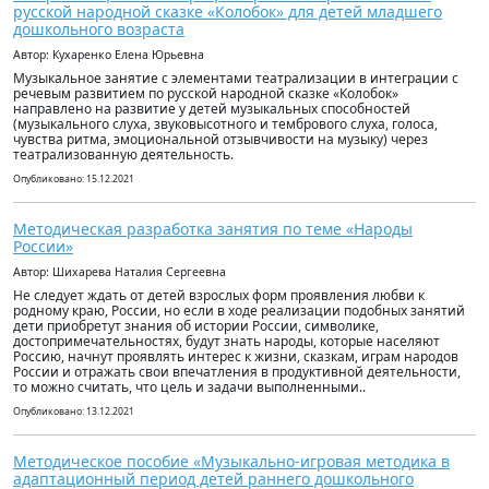
русской народной сказке «Колобок» для детей младшего
дошкольного возраста
Автор: Кухаренко Елена Юрьевна
Музыкальное занятие с элементами театрализации в интеграции с
речевым развитием по русской народной сказке «Колобок»
направлено на развитие у детей музыкальных способностей
(музыкального слуха, звуковысотного и тембрового слуха, голоса,
чувства ритма, эмоциональной отзывчивости на музыку) через
театрализованную деятельность.
Опубликовано: 15.12.2021
Методическая разработка занятия по теме «Народы
России»
Автор: Шихарева Наталия Сергеевна
Не следует ждать от детей взрослых форм проявления любви к
родному краю, России, но если в ходе реализации подобных занятий
дети приобретут знания об истории России, символике,
достопримечательностях, будут знать народы, которые населяют
Россию, начнут проявлять интерес к жизни, сказкам, играм народов
России и отражать свои впечатления в продуктивной деятельности,
то можно считать, что цель и задачи выполненными..
Опубликовано: 13.12.2021
Методическое пособие «Музыкально-игровая методика в
адаптационный период детей раннего дошкольного