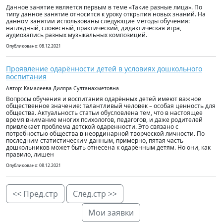
Данное занятие является первым в теме «Такие разные лица». По
типу данное занятие относится к уроку открытия новых знаний. На
данном занятии использованы следующие методы обучения:
наглядный, словесный, практический, дидактическая игра,
аудиозапись разных музыкальных композиций.
Опубликовано: 08.12.2021
Проявление одарённости детей в условиях дошкольного
воспитания
Автор: Камалеева Диляра Султанахметовна
Вопросы обучения и воспитания одарённых детей имеют важное
общественное значение: талантливый человек – особая ценность для
общества. Актуальность статьи обусловлена тем, что в настоящее
время внимание многих психологов, педагогов, и даже родителей
привлекает проблема детской одаренности. Это связано с
потребностью общества в неординарной творческой личности. По
последним статистическим данным, примерно, пятая часть
дошкольников может быть отнесена к одарённым детям. Но они, как
правило, лишен
Опубликовано: 08.12.2021
<< Пред.стр
След.стр >>
Мои заявки