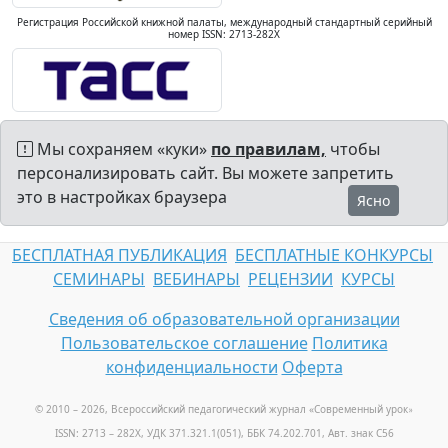
Регистрация Российской книжной палаты, международный стандартный серийный
номер ISSN: 2713-282X
Мы сохраняем «куки»
по правилам,
чтобы
персонализировать сайт. Вы можете запретить
это в настройках браузера
Ясно
БЕСПЛАТНАЯ ПУБЛИКАЦИЯ
БЕСПЛАТНЫЕ КОНКУРСЫ
СЕМИНАРЫ
ВЕБИНАРЫ
РЕЦЕНЗИИ
КУРСЫ
Сведения об образовательной организации
Пользовательское соглашение
Политика
конфиденциальности
Оферта
© 2010 – 2026, Всероссийский педагогический журнал «Современный урок
»
ISSN: 2713 – 282X, УДК 371.321.1(051), ББК 74.202.701, Авт. знак С56