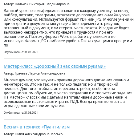
Автор: Пальчак Виктория Владимировна
Данный урок по сольфеджио высылается каждому ученику на почту,
вайбер, вотсапп, телеграмм, вконтакте до проведения онлайн-урока
или консультации. Используется формат PDF или JPG. Многие ученики
при открытии документа могут случайно переместить рисунок,
вставленный в документ, или стереть часть текста. И задание будет
выложено некорректно. Что приведет к трудностям при его
выполнении. Поэтому формат Word в работе с учениками не
использую. Формат JPG наиболее удобен. Так как учащимся проще им
по
Опубликовано: 31.03.2021
Мастер-класс «Дорожный знак своими руками»
Автор: Грачева Лариса Александровна
Многие думают, что изучать правила дорожного движения скучно и
неинтересно. Это не так. Я не только педагог, но и творческий
человек. Для того, чтобы заинтересовать ребят, особенно на
дистанционном обучении, я часто предлагаю им творческие задания.
На мастер - классах мы с детьми изготавливаем дорожные знаки и
всевозможные настольные игры по ПДД. Всегда приятно играть в
игры, сделанные своими руками.
Опубликовано: 31.03.2021
Весна» в технике «Пуантилизм
Автор: Юлия Александровна Масько