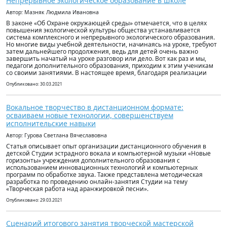
Непрерывное экологическое образование в школе
Автор: Мазняк Людмила Ивановна
В законе «Об Охране окружающей среды» отмечается, что в целях
повышения экологической культуры общества устанавливается
система комплексного и непрерывного экологического образования.
Но многие виды учебной деятельности, начинаясь на уроке, требуют
затем дальнейшего продолжения, ведь для детей очень важно
завершить начатый на уроке разговор или дело. Вот как раз и мы,
педагоги дополнительного образования, приходим к этим ученикам
со своими занятиями. В настоящее время, благодаря реализации
Опубликовано: 30.03.2021
Вокальное творчество в дистанционном формате:
осваиваем новые технологии, совершенствуем
исполнительские навыки
Автор: Гурова Светлана Вячеславовна
Статья описывает опыт организации дистанционного обучения в
детской Студии эстрадного вокала и компьютерной музыки «Новые
горизонты» учреждения дополнительного образования с
использованием инновационных технологий и компьютерных
программ по обработке звука. Также представлена методическая
разработка по проведению онлайн-занятия Студии на тему
«Творческая работа над аранжировкой песни».
Опубликовано: 29.03.2021
Сценарий итогового занятия творческой мастерской