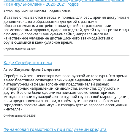
«Каникулы-онлайн» 2020-2021 годов
Автор: Зарниченко Наталья Владимировна
В статье описываются методы и приемы для расширения доступности
дополнительного образования для детей с разными
образовательными потребностями (детей с ограниченными
возможностями здоровья, одаренных детей, детей группы риска и т.д.)
с помощью проекта "Каникулы-онлайн", направленного на
качественное улучшение дистанционного взаимодействия с
обучающимися в каникулярное время.
Опубликовано: 01.04.2021
Кафе Серебряного века
Автор: Жигулина Ирина Валерьевна
Серебряный век - неповторимая пора русской литературы. Это время
явило блестящее созвездие ярких индивидуальностей. В нашем
литературном кафе мы вспомнили представителей разных
литературных направлений: символисты, акмеисты, футуристы и
другие. Все они были одержимы поиском своих неповторимых
методов в поэзии у каждой литературной группы своё мироощущение,
свои представления о поэзии, о своём пути в искусстве. В рамках
городского проекта «Каникулы в городе» детско-взрослая ассоциация
«Интеллек
Опубликовано: 01.04.2021
Финансовая грамотность при получении кредита