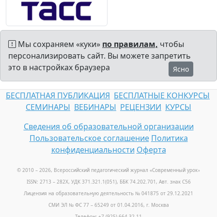
Мы сохраняем «куки»
по правилам,
чтобы
персонализировать сайт. Вы можете запретить
это в настройках браузера
Ясно
БЕСПЛАТНАЯ ПУБЛИКАЦИЯ
БЕСПЛАТНЫЕ КОНКУРСЫ
СЕМИНАРЫ
ВЕБИНАРЫ
РЕЦЕНЗИИ
КУРСЫ
Сведения об образовательной организации
Пользовательское соглашение
Политика
конфиденциальности
Оферта
© 2010 – 2026, Всероссийский педагогический журнал «Современный урок
»
ISSN: 2713 – 282X, УДК 371.321.1(051), ББК 74.202.701, Авт. знак С56
Лицензия на образовательную деятельность № 041875 от 29.12.2021
СМИ ЭЛ № ФС 77 – 65249 от 01.04.2016, г. Москва
Телефон: +7 (925) 664-32-11