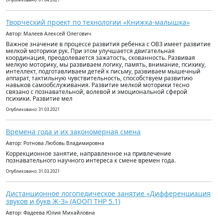
Опубликовано: 01.04.2021
Творческий проект по технологии «Книжка-малышка»
Автор: Малеев Алексей Олегович
Важное значение в процессе развития ребенка c ОВЗ имеет развитие
мелкой моторики рук. При этом улучшается двигательная
координация, преодолевается зажатость, скованность. Развивая
мелкую моторику, мы развиваем логику, память, внимание, психику,
интеллект, подготавливаем детей к письму, развиваем мышечный
аппарат, тактильную чувствительность, способствуем развитию
навыков самообслуживания. Развитие мелкой моторики тесно
связано с познавательной, волевой и эмоциональной сферой
психики. Развитие мел
Опубликовано: 31.03.2021
Времена года и их закономерная смена
Автор: Ротнова Любовь Владимировна
Коррекционное занятие, направленное на привлечение
познавательного научного интереса к смене времен года.
Опубликовано: 31.03.2021
Дистанционное логопедическое занятие «Дифференциация
звуков и букв Ж-З» (АООП ТНР 5.1)
Автор: Фадеева Юлия Михайловна