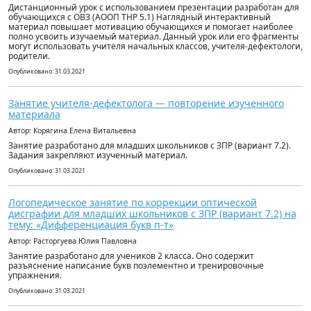
Дистанционный урок с использованием презентации разработан для
обучающихся с ОВЗ (АООП ТНР 5.1) Наглядный интерактивный
материал повышает мотивацию обучающихся и помогает наиболее
полно усвоить изучаемый материал. Данный урок или его фрагменты
могут использовать учителя начальных классов, учителя-дефектологи,
родители.
Опубликовано: 31.03.2021
Занятие учителя-дефектолога — повторение изученного
материала
Автор: Корягина Елена Витальевна
Занятие разработано для младших школьников с ЗПР (вариант 7.2).
Задания закрепляют изученный материал.
Опубликовано: 31.03.2021
Логопедическое занятие по коррекции оптической
дисграфии для младших школьников с ЗПР (вариант 7.2) на
тему: «Дифференциация букв п-т»
Автор: Расторгуева Юлия Павловна
Занятие разработано для учеников 2 класса. Оно содержит
разъяснение написание букв поэлементно и тренировочные
упражнения.
Опубликовано: 31.03.2021