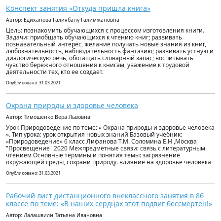
Конспект занятия «Откуда пришла книга»
Автор: Едиханова Галиябану Галимжановна
Цель: познакомить обучающихся с процессом изготовления книги.
Задачи: приобщать обучающихся к чтению книг; развивать
познавательный интерес, желание получать новые знания из книг,
любознательность, наблюдательность фантазию; развивать устную и
диалогическую речь, обогащать словарный запас; воспитывать
чувство бережного отношения к книгам, уважение к трудовой
деятельности тех, кто ее создает.
Опубликовано: 31.03.2021
Охрана природы и здоровье человека
Автор: Тимошенко Вера Львовна
Урок Природоведение по теме: « Охрана природы и здоровье человека
». Тип урока: урок открытия новых знаний Базовый учебник:
«Природоведение» 6 класс Лифанова Т.М. Соломина Е.Н ,Москва
"Просвещение "2020 Межпредметные связи: связь с литературным
чтением Основные термины и понятия темы: загрязнение
окружающей среды, сохрани природу. влияние на здоровье человека
Опубликовано: 31.03.2021
Рабочий лист дистанционного внеклассного занятия в 8б
классе по теме: «В наших сердцах этот подвиг бессмертен!»
Автор: Лалашвили Татьяна Ивановна