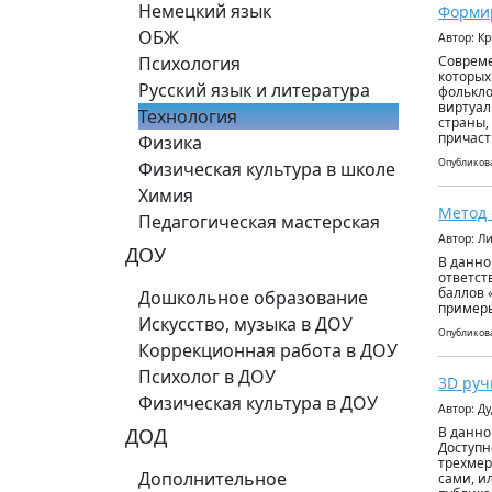
Немецкий язык
Формир
ОБЖ
Автор: К
Психология
Совреме
которых
Русский язык и литература
фолькло
виртуал
Технология
страны,
причаст
Физика
Опубликова
Физическая культура в школе
Химия
Метод 
Педагогическая мастерская
Автор: Л
ДОУ
В данно
ответст
баллов 
Дошкольное образование
примеры
Искусство, музыка в ДОУ
Опубликова
Коррекционная работа в ДОУ
Психолог в ДОУ
3D руч
Физическая культура в ДОУ
Автор: Д
ДОД
В данно
Доступн
трехмер
Дополнительное
сами, и