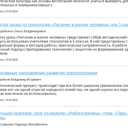
гической культуры как основы воспитания личности; учиться выбирать д
тельных и коммуникативных з
но: 25.04.2026
отка урока по технологии «Питание в жизни человека» для 5 кл
еребкина Ольга Владимировна
тка урока «Питание в жизни человека» представляет собой методический
ыть использован учителями технологии в 5 классах. В ней представлены с
разные формы и методов работы, практическая направленность. В работе
нный подход к преподаванию технологии с акцентом на формирование зд
ков.
но: 19.04.2026
ктивные направления развития электротехники
орляков Владимир Игоревич
технический прогресс происходит при все более широком при­менении эле
емя нет ни одной отрасли народного хозяйства, ни одной научно-исследо
так или иначе не использовалась.
но: 16.04.2026
учшей практики: урок по модулю: «Робототехника», тема: «Парк
ль»
встафьева Надежда Михайловна