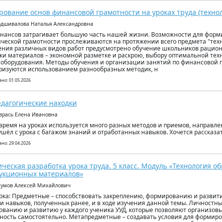
ование основ финансовой грамотности на уроках труда (техно
одшивалова Наталья Александровна
нансов затрагивает большую часть нашей жизни. Возможности для фор
ческой грамотности прослеживаются на протяжении всего предмета "техн
ния различных видов работ предусмотрено обучение школьников рацио
ки материалов – экономной разметке и раскрою, выбору оптимальной тех
оборудования. Методы обучения и организации занятий по финансовой 
ризуются использованием разнообразных методик, н
но: 01.05.2026
дагогические находки
аврась Елена Ивановна
время на уроках используется много разных методов и приемов, направле
ушёл с урока с багажом знаний и отработанных навыков. Хочется рассказат
но: 29.04.2026
ческая разработка урока труда. 5 класс. Модуль «Технология о
укционных материалов»
аумов Алексей Михайлович
ока: Предметные – способствовать закреплению, формированию и развит
и навыков, полученных ранее, и в ходе изучения данной темы. Личностны
ванию и развитию у каждого ученика УУД, которые позволяют организов
ность самостоятельно. Метапредметные – создавать условия для формир