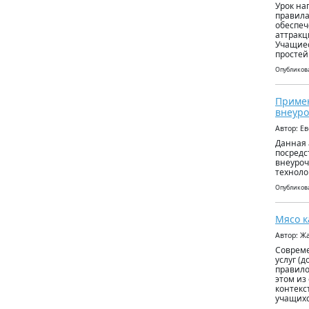
Урок на
правила
обеспеч
аттракц
Учащиес
простей
Опубликова
Примен
внеуро
Автор: Е
Данная 
посредс
внеуроч
техноло
Опубликова
Мясо к
Автор: 
Совреме
услуг (
правило
этом из
контекс
учащихс