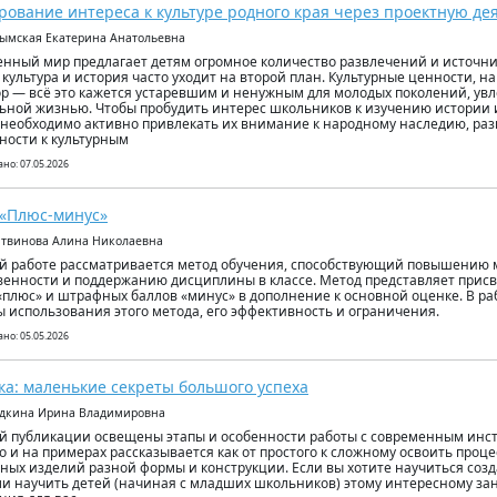
ование интереса к культуре родного края через проектную де
рымская Екатерина Анатольевна
нный мир предлагает детям огромное количество развлечений и источн
 культура и история часто уходит на второй план. Культурные ценности, 
р — всё это кажется устаревшим и ненужным для молодых поколений, ув
ьной жизнью. Чтобы пробудить интерес школьников к изучению истории 
 необходимо активно привлекать их внимание к народному наследию, разв
ности к культурным
но: 07.05.2026
«Плюс-минус»
итвинова Алина Николаевна
й работе рассматривается метод обучения, способствующий повышению 
венности и поддержанию дисциплины в классе. Метод представляет при
«плюс» и штрафных баллов «минус» в дополнение к основной оценке. В ра
 использования этого метода, его эффективность и ограничения.
но: 05.05.2026
ка: маленькие секреты большого успеха
удкина Ирина Владимировна
й публикации освещены этапы и особенности работы с современным инст
о и на примерах рассказывается как от простого к сложному освоить проц
ных изделий разной формы и конструкции. Если вы хотите научиться соз
ли научить детей (начиная с младших школьников) этому интересному зан