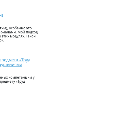
и)
ии), особенно это
ериалами. Мой подход
 этих модулях. Такой
ок.
предмета «Труд
арушениями
нных компетенций у
редмету «Труд