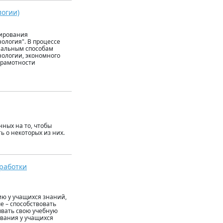
логии)
мирования
ология". В процессе
нальным способам
нологии, экономного
грамотности
нных на то, чтобы
ь о некоторых из них.
бработки
ию у учащихся знаний,
е – способствовать
ывать свою учебную
ования у учащихся