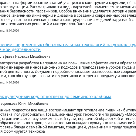
правлен на формирование знаний учащихся о конструкции карусели, её п
х эксплуатации. Рассматриваются виды каруселей, применяемые механиз
ения безопасности пассажиров. Особое внимание уделяется истории разв
ионов, значению инженерии и дизайна в создании современных развлек
я получают практические навыки конструирования моделей каруселей с
ших технических решений и материалов. Занятие
но: 16.04.2026
ение современных образовательных технологий на уроках труд 
чной деятельности
встафьева Надежда Михайловна
авторская разработка направлена на повышение эффективности образова
твом внедрения инновационных подходов в преподавание уроков труда 
ной деятельности. Документ подробно описывает разнообразные соврем
гии, способствующие развитию у учеников интереса к предмету и повыш
но: 14.04.2026
ак культурный код: от котлеты до семейного альбома
Жаворонкова Юлия Михайловна
нные подростки всё чаще воспринимают приготовление пищи как бытову
доставка, полуфабрикаты). Традиционный урок технологии по разделу «Мясо»
, ограничивается изучением частей туши, первичной обработкой и тепл
 образовательного процесса полностью выпадает культурно-исторически
т: связь блюда с семейной памятью, традицией, уважением к труду предков
я формируется технокра