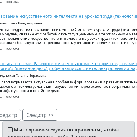
но: 10.04.2026
зование искусственного интеллекта на уроках труда (технологи
отова Елена Владимировна
нные подростки проявляют все меньший интерес к урокам труда (технолог
я модулей, связанных с работой с конструкционными и текстильными мат
ает применение искусственного интеллекта на уроках труда (технологии) в
вызывает большую заинтересованность учеников и вовлеченность их в ур
но: 10.04.2026
опыта по теме: Развитие жизненных компетенций средствами 
логия)» (швейное дело) у обучающихся с интеллектуальными н
ачульская Татьяна Борисовна
е рассматривается актуальная проблема формирования и развития жизне
ихся с интеллектуальными нарушениями через освоение программы по п
огия)» с уклоном в швейное дело.
но: 06.04.2026
ред.стр
След.стр >>
Мы сохраняем «куки»
по правилам,
чтобы