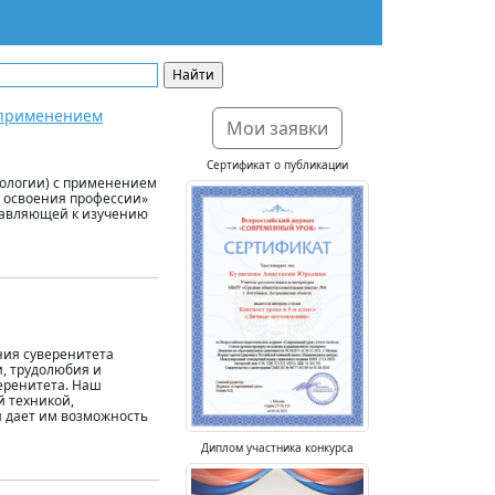
с применением
Мои заявки
Сертификат о публикации
нологии) с применением
 освоения профессии»
ставляющей к изучению
ния суверенитета
, трудолюбия и
еренитета. Наш
й техникой,
и дает им возможность
Диплом участника конкурса