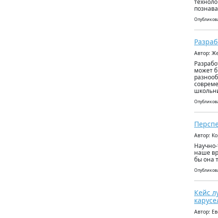
техноло
познава
Опубликова
Разраб
Автор: Ж
Разрабо
может б
разнооб
совреме
школьни
Опубликова
Перспе
Автор: К
Научно-
наше вр
бы она 
Опубликова
Кейс л
карусе
Автор: Е