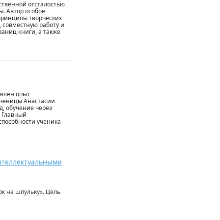
мственной отсталостью
. Автор особое
принципы творческих
, совместную работу и
раниц книги, а также
авлен опыт
ученицы Анастасии
, обучение через
. Главный
способности ученика
интеллектуальными
ок на шпульку». Цель