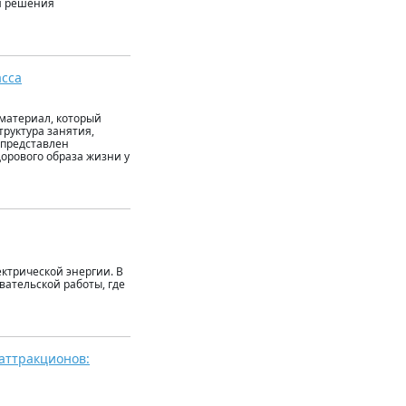
ля решения
асса
 материал, который
труктура занятия,
 представлен
орового образа жизни у
ктрической энергии. В
вательской работы, где
 аттракционов: