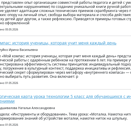
е представлен опыт организации совместной работы педагога и детей с у
ектуальными нарушениями) по созданию уникальной книги ручной работы
е уделяет адаптации сложных технических приемов скрапбукинга через 
ких: опору на личный опыт, свобода выбора материала и способа действия
ку детей друг другом, а также рефлексию. Приводятся примеры готовых ст
тно оформленной
но: 05.05.2026
мпас: история ученицы, которая учит меня каждый день
атуйко Ирина Васильевна
е «Мой компас: история ученицы, которая учит меня каждый день» предст
ической работы с одарённым ребёнком на протяжении 6 лет. На примере 
нстрирована эффективность системы принципов: индивидуальный подход
у, погружение в культурный контекст, поддержка инициативы и рефлексия
ический секрет сформулирован через метафору «внутреннего компаса» — 
но выбирать путь развития. Она включает: р
но: 01.05.2026
огическая карта урока технологии 5 класс для обучающихся с 
ениями
одшивалова Наталья Александровна
здела: «Инструменты и оборудование». Тема урока: «Моталка. Намотка нит
формирование знаний об устройстве моталки, намотке ниток на шпульку.
но: 01.05.2026