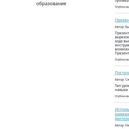
публика
образование
Опубликова
Презен
Автор: Б
Презент
вырезок
ходе вы
инструм
возможн
Презент
Опубликова
Постро
Автор: С
Тип уро
навыки 
Опубликова
Исполь
рамках
(интел
Автор: Н