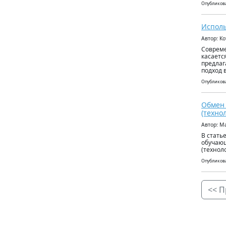
Опубликова
Исполь
Автор: К
Совреме
касаетс
предлаг
подход 
Опубликова
Обмен 
(техно
Автор: М
В стать
обучающ
(технол
Опубликова
<< П