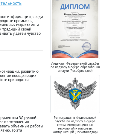
ятельность
иков информации, среди
народные промыслы,
лечённых гаджетами и
и традиций своей
ивать у детей чувство
Лицензия Федеральной службы
по надзору в сфере образования
и науки (Рособрнадзор)
мотивации, развитию
своение поощряющих
боте приводятся
рументом 3Д ручкой.
Регистрация в Федеральной
службе по надзору в сфере
есс изготовления
связи, информационных
давать объемные работы
технологий и массовых
ятию, то эта
коммуникаций (Роскомнадзор)