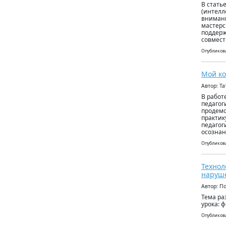
В стать
(интелл
внимани
мастерс
поддерж
совмес
Опубликова
Мой ко
Автор: Т
В работ
педагог
продемо
практик
педагог
осознан
Опубликова
Технол
наруш
Автор: П
Тема ра
урока: 
Опубликова