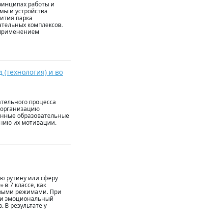
ринципах работы и
мы и устройства
ития парка
ательных комплексов.
 применением
(технология) и во
тельного процесса
и организацию
енные образовательные
ению их мотивации.
ю рутину или сферу
 в 7 классе, как
овыми режимами. При
й и эмоциональный
. В результате у