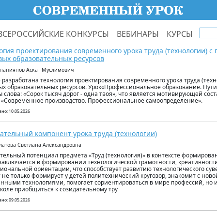
ВСЕРОССИЙСКИЕ КОНКУРСЫ
ВЕБИНАРЫ
КУРСЫ
огия проектирования современного урока труда (технологии) 
ых образовательных ресурсов
анапиянов Аскат Муслимович
е разработана технология проектирования современного урока труда (тех
х образовательных ресурсов. Урок«Профессиональное образование. Пути
 слова: «Сорок тысяч дорог - одна твоя», что является мотивирующей со
 «Современное производство. Профессиональное самоопределение».
но: 10.05.2026
ательный компонент урока труда (технологии)
улатова Светлана Александровна
тельный потенциал предмета «Труд (технология)» в контексте формирова
заключается в формировании технологической грамотности, креативности
иональной ориентации, что способствует развитию технологического сув
 не только формирует у детей политехнический кругозор, знакомит с ново
нными технологиями, помогает сориентироваться в мире профессий, но 
коле приобщиться к созидательному тру
но: 09.05.2026