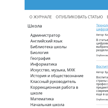
О ЖУРНАЛЕ
ОПУБЛИКОВАТЬ СТАТЬЮ
Школа
Технол
цифров
Администратор
Автор: К
В стать
Английский язык
цифровы
Библиотека школы
выбраны
раздела
Биология
Опубликова
География
Информатика
Воспит
Искусство, музыка, МХК
Автор: Б
История и обществознание
Воспита
страны 
Классный руководитель
професс
Коррекционная работа в
предмет
совреме
школе
еще в ш
Математика
Опубликова
Начальная школа