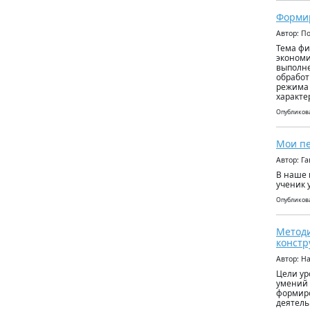
Формир
Автор: П
Тема фи
экономи
выполне
обработ
режима 
характе
Опубликова
Мои пе
Автор: Г
В наше 
ученик 
Опубликова
Методи
констр
Автор: Н
Цели ур
умений 
формиро
деятель