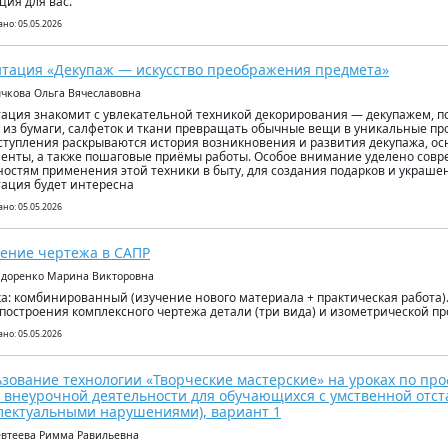
ция для вас.
но: 05.05.2026
тация «Декупаж — искусство преображения предмета»
ычкова Ольга Вячеславовна
ация знакомит с увлекательной техникой декорирования — декупажем,
 из бумаги, салфеток и ткани превращать обычные вещи в уникальные про
ступления раскрываются история возникновения и развития декупажа, о
енты, а также пошаговые приёмы работы. Особое внимание уделено сов
остям применения этой техники в быту, для создания подарков и украше
ация будет интересна
но: 05.05.2026
ение чертежа в САПР
идоренко Марина Викторовна
ка: комбинированный (изучение нового материала + практическая работа)
построения комплексного чертежа детали (три вида) и изометрической п
но: 05.05.2026
зование технологии «Творческие мастерские» на уроках по про
 внеурочной деятельности для обучающихся с умственной отс
лектуальными нарушениями), вариант 1
евтеева Римма Равильевна