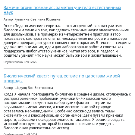
Зажечь огонь познания: заметки учителя естественных
наук
Автор: Кузьмина Светлана Юрьевна
Эссе «Педагогические секреты» — это искренний рассказ учителя
биологии и химии о том, как сделать сложные науки увлекательными
для школьников. На примерах из четырёхлетней практики автор
показывает, как простые опыты, неожиданные вопросы и атмосфера
доверия превращают урок в совместное открытие. В тексте — секреты
удержания внимания, идеи для лабораторных работ и советы, как
поддержать любопытство учеников. Читая это эссе, и педагог, и
родитель увидят, что наука может быть живой и захватывающей.
Опубликовано: 02.03.2026
Биологический квест: путешествие по царствам живой
природы
Автор: Шадунц Зоя Викторовна
Когда я начала преподавать биологию в средней школе, столкнулась с
распространённой проблемой: ученики 6–7‑х классов часто
воспринимали предмет как набор сухих фактов — термины
заучивались механически, а взаимосвязи в живой природе
оставались неочевидными. Особенно сложно давались темы
систематики и классификации организмов: дети путали признаки
царств, забывали последовательность таксонов. Я решила создать
игровой инструмент, который бы помог школьникам увидеть
биологию как увлекательное исслед
Опубликовано: 01.03.2026