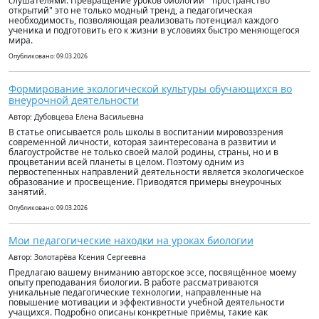
слушателями. Превращение уроков биологии " пространство
открытий" это не только модный тренд, а педагогическая
необходимость, позволяющая реализовать потенциал каждого
ученика и подготовить его к жизни в условиях быстро меняющегося
мира.
Опубликовано: 09.03.2026
Формирование экологической культуры обучающихся во
внеурочной деятельности
Автор: Дубовцева Елена Васильевна
В статье описывается роль школы в воспитании мировоззрения
современной личности, которая заинтересована в развитии и
благоустройстве не только своей малой родины, страны, но и в
процветании всей планеты в целом. Поэтому одним из
первостепенных направлений деятельности является экологическое
образование и просвещение. Приводятся примеры внеурочных
занятий.
Опубликовано: 09.03.2026
Мои педагогические находки на уроках биологии
Автор: Золотарёва Ксения Сергеевна
Предлагаю вашему вниманию авторское эссе, посвящённое моему
опыту преподавания биологии. В работе рассматриваются
уникальные педагогические технологии, направленные на
повышение мотивации и эффективности учебной деятельности
учащихся. Подробно описаны конкретные приёмы, такие как