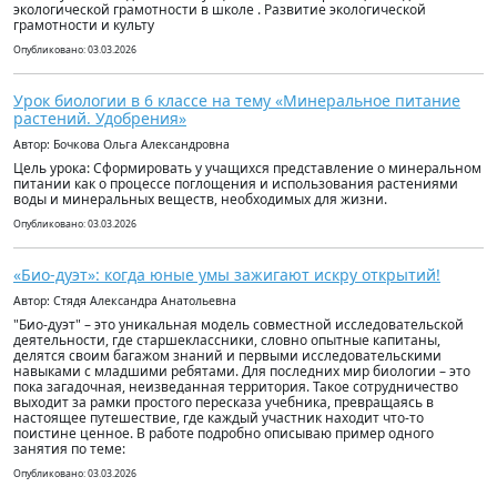
экологической грамотности в школе . Развитие экологической
грамотности и культу
Опубликовано: 03.03.2026
Урок биологии в 6 классе на тему «Минеральное питание
растений. Удобрения»
Автор: Бочкова Ольга Александровна
Цель урока: Сформировать у учащихся представление о минеральном
питании как о процессе поглощения и использования растениями
воды и минеральных веществ, необходимых для жизни.
Опубликовано: 03.03.2026
«Био-дуэт»: когда юные умы зажигают искру открытий!
Автор: Стядя Александра Анатольевна
"Био-дуэт" – это уникальная модель совместной исследовательской
деятельности, где старшеклассники, словно опытные капитаны,
делятся своим багажом знаний и первыми исследовательскими
навыками с младшими ребятами. Для последних мир биологии – это
пока загадочная, неизведанная территория. Такое сотрудничество
выходит за рамки простого пересказа учебника, превращаясь в
настоящее путешествие, где каждый участник находит что-то
поистине ценное. В работе подробно описываю пример одного
занятия по теме:
Опубликовано: 03.03.2026