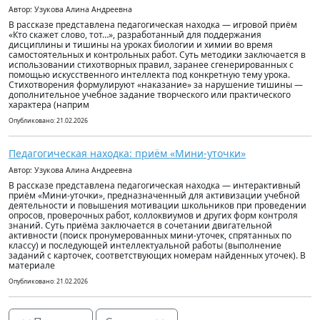
Автор: Узукова Алина Андреевна
В рассказе представлена педагогическая находка — игровой приём
«Кто скажет слово, тот…», разработанный для поддержания
дисциплины и тишины на уроках биологии и химии во время
самостоятельных и контрольных работ. Суть методики заключается в
использовании стихотворных правил, заранее сгенерированных с
помощью искусственного интеллекта под конкретную тему урока.
Стихотворения формулируют «наказание» за нарушение тишины —
дополнительное учебное задание творческого или практического
характера (наприм
Опубликовано: 21.02.2026
Педагогическая находка: приём «Мини-уточки»
Автор: Узукова Алина Андреевна
В рассказе представлена педагогическая находка — интерактивный
приём «Мини-уточки», предназначенный для активизации учебной
деятельности и повышения мотивации школьников при проведении
опросов, проверочных работ, коллоквиумов и других форм контроля
знаний. Суть приёма заключается в сочетании двигательной
активности (поиск пронумерованных мини‑уточек, спрятанных по
классу) и последующей интеллектуальной работы (выполнение
заданий с карточек, соответствующих номерам найденных уточек). В
материале
Опубликовано: 21.02.2026