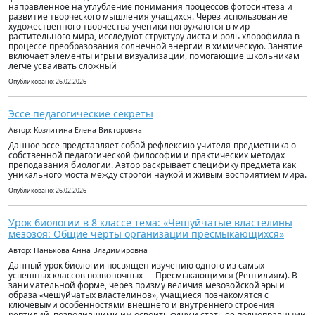
направленное на углубление понимания процессов фотосинтеза и
развитие творческого мышления учащихся. Через использование
художественного творчества ученики погружаются в мир
растительного мира, исследуют структуру листа и роль хлорофилла в
процессе преобразования солнечной энергии в химическую. Занятие
включает элементы игры и визуализации, помогающие школьникам
легче усваивать сложный
Опубликовано: 26.02.2026
Эссе педагогические секреты
Автор: Козлитина Елена Викторовна
Данное эссе представляет собой рефлексию учителя-предметника о
собственной педагогической философии и практических методах
преподавания биологии. Автор раскрывает специфику предмета как
уникального моста между строгой наукой и живым восприятием мира.
Опубликовано: 26.02.2026
Урок биологии в 8 классе тема: «Чешуйчатые властелины
мезозоя: Общие черты организации пресмыкающихся»
Автор: Панькова Анна Владимировна
Данный урок биологии посвящен изучению одного из самых
успешных классов позвоночных — Пресмыкающимся (Рептилиям). В
занимательной форме, через призму величия мезозойской эры и
образа «чешуйчатых властелинов», учащиеся познакомятся с
ключевыми особенностями внешнего и внутреннего строения
рептилий, позволившими им освоить сушу и стать ее полноправными