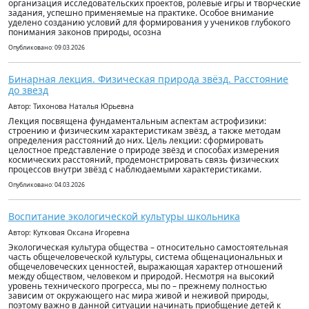
организация исследовательских проектов, ролевые игры и творческие
задания, успешно применяемые на практике. Особое внимание
уделено созданию условий для формирования у учеников глубокого
понимания законов природы, осозна
Опубликовано: 09.03.2026
Бинарная лекция. Физическая природа звёзд. Расстояние
до звезд
Автор: Тихонова Наталья Юрьевна
Лекция посвящена фундаментальным аспектам астрофизики:
строению и физическим характеристикам звёзд, а также методам
определения расстояний до них. Цель лекции: сформировать
целостное представление о природе звёзд и способах измерения
космических расстояний, продемонстрировать связь физических
процессов внутри звёзд с наблюдаемыми характеристиками.
Опубликовано: 04.03.2026
Воспитание экологической культуры школьника
Автор: Кутковая Оксана Игоревна
Экологическая культура общества – относительно самостоятельная
часть общечеловеческой культуры, система общенациональных и
общечеловеческих ценностей, выражающая характер отношений
между обществом, человеком и природой. Несмотря на высокий
уровень технического прогресса, мы по – прежнему полностью
зависим от окружающего нас мира живой и неживой природы,
поэтому важно в данной ситуации начинать приобщение детей к