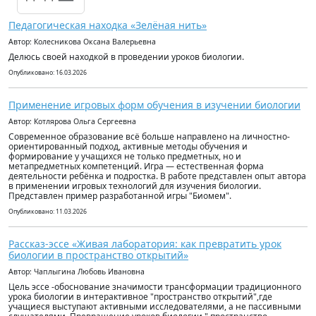
Педагогическая находка «Зелёная нить»
Автор: Колесникова Оксана Валерьевна
Делюсь своей находкой в проведении уроков биологии.
Опубликовано: 16.03.2026
Применение игровых форм обучения в изучении биологии
Автор: Котлярова Ольга Сергеевна
Современное образование всё больше направлено на личностно-
ориентированный подход, активные методы обучения и
формирование у учащихся не только предметных, но и
метапредметных компетенций. Игра — естественная форма
деятельности ребёнка и подростка. В работе представлен опыт автора
в применении игровых технологий для изучения биологии.
Представлен пример разработанной игры "Биомем".
Опубликовано: 11.03.2026
Рассказ-эссе «Живая лаборатория: как превратить урок
биологии в пространство открытий»
Автор: Чаплыгина Любовь Ивановна
Цель эссе -обоснование значимости трансформации традиционного
урока биологии в интерактивное "пространство открытий",где
учащиеся выступают активными исследователями, а не пассивными