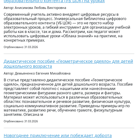
образовательного контента (УБ ЦОК) на уроках
Автор: Анисимова Любовь Викторовна
Современный учитель активно внедряет цифровые ресурсы в
образовательный процесс. Универсальная библиотека цифрового
образовательного контента (УБ ЦОК) — это не просто набор
электронных уроков, а гибкий инструмент для организации учебной
работы как в классе, так и дома. Рассмотрим, как педагог может
использовать цифровые уроки «Облака знаний» на практике, на
конкретных примерах.
Опубликовано: 31.03.2026
Дидактическое пособие «Геометрическое одеяло» для детей
дошкольного возраста
Автор: Демьяненко Евгения Михайловна
В статье представлено дидактическое пособие «Геометрическое
одеяло», предназначенное для детей дошкольного возраста. Пособие
представляет собой полотно с нашитыми или нанесёнными
геометрическими фигурами разного цвета, размера и фактуры.
Материал может использоваться в различных образовательных
областях: познавательное и речевое развитие, физическая культура,
социально-коммуникативное развитие. Приведены примеры игр по
математике, развитию речи, обучению грамоте, физкультурным
занятиям. Описана м
Опубликовано: 31.03.2026
Новогоднее приключение или побеждает доброта