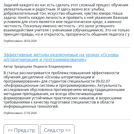
Задачей каждого из нас есть сделать этот сложный процесс обучения
увлекательным и радостным. И здесь важно все: улыбка,
доброжелательный тон, искусство общения, чувство юмора. Наша
задача: понять каждую личность и проявить к ней уважение Важным
условием для этого является мое педагогическое кредо, а именно
честность. Поскольку именно честность - это залог успешного
взаимодействия учителя с учениками (обучающимися). Это не только
принцип правды, но и открытость, прозрачность общения педагога с у
Опубликовано: 28.03.2026
Эффективные методы реализуемые на уроках «Основы
алгоритмизации и программирование»
Автор: Бредищева Людмила Владимировна
В статье рассматривается проблема повышения эффективности
обучения дисциплине «Основы алгоритмизации и
программирование» для студентов специальности 09.02.07
«Информационные системы и программирование». Актуальность
исследования обусловлена противоречием между традиционными
методами преподавания, не всегда обеспечивающими
формирование устойчивых практических навыков, и возросшими
требованиями к качеству подготовки специалистов в области
информационных технологий.
Опубликовано: 27.03.2026
<< Пред.стр
След.стр >>