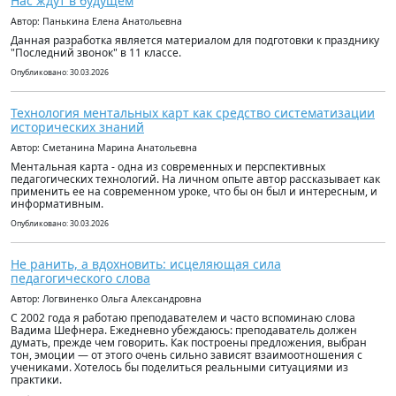
Нас ждут в будущем
Автор: Панькина Елена Анатольевна
Данная разработка является материалом для подготовки к празднику
"Последний звонок" в 11 классе.
Опубликовано: 30.03.2026
Технология ментальных карт как средство систематизации
исторических знаний
Автор: Сметанина Марина Анатольевна
Ментальная карта - одна из современных и перспективных
педагогических технологий. На личном опыте автор рассказывает как
применить ее на современном уроке, что бы он был и интересным, и
информативным.
Опубликовано: 30.03.2026
Не ранить, а вдохновить: исцеляющая сила
педагогического слова
Автор: Логвиненко Ольга Александровна
С 2002 года я работаю преподавателем и часто вспоминаю слова
Вадима Шефнера. Ежедневно убеждаюсь: преподаватель должен
думать, прежде чем говорить. Как построены предложения, выбран
тон, эмоции — от этого очень сильно зависят взаимоотношения с
учениками. Хотелось бы поделиться реальными ситуациями из
практики.