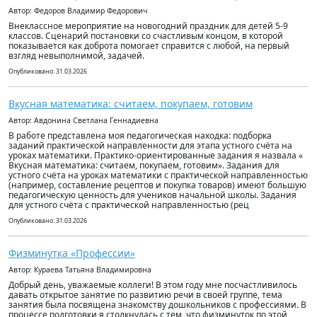
Автор: Федоров Владимир Федорович
Внеклассное мероприятие на новогодний праздник для детей 5-9
классов. Сценарий постановки со счастливым концом, в которой
показывается как доброта помогает справится с любой, на первый
взгляд невыполнимой, задачей.
Опубликовано: 31.03.2026
Вкусная математика: считаем, покупаем, готовим
Автор: Авдонина Светлана Геннадиевна
В работе представлена моя педагогическая находка: подборка
заданий практической направленности для этапа устного счёта на
уроках математики. Практико-ориентированные задания я назвала «
Вкусная математика: считаем, покупаем, готовим». Задания для
устного счёта на уроках математики с практической направленностью
(например, составление рецептов и покупка товаров) имеют большую
педагогическую ценность для учеников начальной школы. Задания
для устного счёта с практической направленностью (рец
Опубликовано: 31.03.2026
Физминутка «Профессии»
Автор: Кураева Татьяна Владимировна
Добрый день, уважаемые коллеги! В этом году мне посчастливилось
давать открытое занятие по развитию речи в своей группе, тема
занятия была посвящена знакомству дошкольников с профессиями. В
процессе подготовки я столкнулась с тем, что физминуток по этой