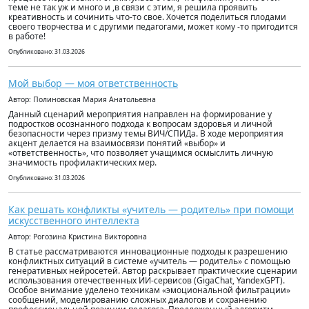
теме не так уж и много и ,в связи с этим, я решила проявить
креативность и сочинить что-то свое. Хочется поделиться плодами
своего творчества и с другими педагогами, может кому -то пригодится
в работе!
Опубликовано: 31.03.2026
Мой выбор — моя ответственность
Автор: Полиновская Мария Анатольевна
Данный сценарий мероприятия направлен на формирование у
подростков осознанного подхода к вопросам здоровья и личной
безопасности через призму темы ВИЧ/СПИДа. В ходе мероприятия
акцент делается на взаимосвязи понятий «выбор» и
«ответственность», что позволяет учащимся осмыслить личную
значимость профилактических мер.
Опубликовано: 31.03.2026
Как решать конфликты «учитель — родитель» при помощи
искусственного интеллекта
Автор: Рогозина Кристина Викторовна
В статье рассматриваются инновационные подходы к разрешению
конфликтных ситуаций в системе «учитель — родитель» с помощью
генеративных нейросетей. Автор раскрывает практические сценарии
использования отечественных ИИ-сервисов (GigaChat, YandexGPT).
Особое внимание уделено техникам «эмоциональной фильтрации»
сообщений, моделированию сложных диалогов и сохранению