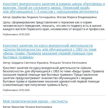
Конспект внеурочного занятия в рамках цикла «Разговоры о
важном. Герой из соседнего двора. Пермский край»
для обучающихся 1–5 классов с нарушением интеллекта
Автор: Щербакова Людмила Геннадьевна, Мосова Марина Владимировна
Цель: сформирование представления о героизме как о норме
человеческого поведения, показать, что место подвигу есть в жизни
каждого жителя Пермского края, независимо от возраста и профессии.
Опубликовано: 29.03.2026
Конспект занятия по курсу внеурочной деятельности
«Школа безопасности» для обучающихся с ОВЗ по теме
«Виды травм. Правила оказания первой помощи при
бытовых травмах»
Автор: Шардина Светлана Юрьевна, Яницкая Татьяна Евгеньевна
Конспект занятия по курсу внеурочной деятельности «Школа
безопасности» для обучающихся с ОВЗ по теме «Виды травм. Правила
оказания первой помощи при бытовых травмах» Представленное
занятие предусматривает знакомство обучающихся с видами
бытовых травм и правилами оказания адекватной первой помощи
(самопомощи) при получении травмы в быту.
Опубликовано: 29.03.2026
Моё педагогическое кредо - честность
Автор: Бархатова Татьяна Анатольевна