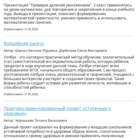
Презентация "Проверка деления умножением", 3 класс применялась
на уроке математике, для повторения и закрепления в конце учебного
года. Выводы в презентации, помогают формированию
математической грамотности, умению применять и использовать,
математические понятия.
Опубликовано: 21.05.2026
Волшебная ракета
Автор: Швачко Евгения Юрьевна, Дербенева Елена Викторовна
Лэпбук - это наглядно-практический метод обучения, заключительный
этап самостоятельной исследовательской работы, которую ребенок
проделал в ходе изучения данной темы. Лэпбук отвечает всем
требованиям ФГОС начального общего образования. Сам процесс
изготовления лэпбука очень увлекательный и творческий. Учащиеся с
большим интересом участвуют в создании своих проектов. Такая
форма работы создает условия для развития личности, мотивации и
способностей ребенка.
Опубликовано: 21.05.2026
Практико-ориентированный проект «Ступеньки к
здоровью»
Автор: Чернышова Татьяна Васильевна
Данный проект направлен на формирование у младших школьников
устойчивой потребности в здоровом образе жизни, сознательном
отношении к своему здоровью и умении применять полученные