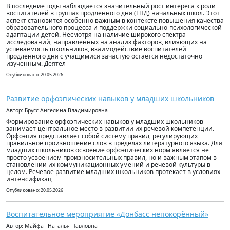
В последние годы наблюдается значительный рост интереса к роли
воспитателей в группах продленного дня (ГПД) начальных школ. Этот
аспект становится особенно важным в контексте повышения качества
образовательного процесса и поддержки социально-психологической
адаптации детей. Несмотря на наличие широкого спектра
исследований, направленных на анализ факторов, влияющих на
успеваемость школьников, взаимодействие воспитателей
продленного дня с учащимися зачастую остается недостаточно
изученным. Деятел
Опубликовано: 20.05.2026
Развитие орфоэпических навыков у младших школьников
Автор: Брусс Ангелина Владимировна
Формирование орфоэпических навыков у младших школьников
занимает центральное место в развитии их речевой компетенции.
Орфоэпия представляет собой систему правил, регулирующих
правильное произношение слов в пределах литературного языка. Для
младших школьников освоение орфоэпических норм является не
просто усвоением произносительных правил, но и важным этапом в
становлении их коммуникационных умений и речевой культуры в
целом. Речевое развитие младших школьников протекает в условиях
интенсификац
Опубликовано: 20.05.2026
Воспитательное мероприятие «Донбасс непокорённый»
Автор: Майфат Наталья Павловна