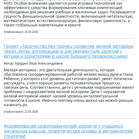
НОО. Особое внимание уделяется роли игровых технологий как
эффективного средства формирования ключевых компетенций,
необходимых для решения учебных и жизненных задач. Раскрывается
сущность функциональной грамотности, включающей читательскую,
математическую, естественнонаучную, финансовую грамотность, а
также глобальные компетенции и креати
Опубликовано: 26.05.2026
Проект «Творчество без границ: развитие мелкой моторики
через лепку, аппликацию и рисование» (для занятий с
детьми и родителями в школе будущего первоклассника)
Автор: Хуруджи Вера Александровна
Мелкая моторика– это двигательная деятельность, которая
обусловлена скоординированной работой мелких мышц руки и глаза.
Ребенок, у которого этот уровень достаточно развит, умеет логически
рассуждать, у него хорошо развиты познавательные процессы,
связная речь. Соответственно, дети с речевыми нарушениями имеют
проблемы с недоразвитием мелкой моторики. Дети с неразвитой
мелкой моторикой имеют низкий уровень интеллектуальной
готовности к школе. Именно поэтому очень важно как можно раньше
начинать ра
Опубликовано: 22.05.2026
Формирование орфографической зоркости у учащихся
начальных классов: теоретические основы и методические
стратегии