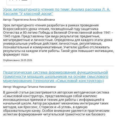
Урок литературного чтения по теме: Анализ рассказа Л. А.
Кассиля ''У классной доски''
Автор: Перетягина Анна Михайловна
Урок литературного чтения разработан в рамках проведения
Всероссийского урока чтения, посвящённый году защитника
Отечества и 80-летию Победы в Великой Отечественной войне 1941 –
1945 годов. Представлены три вида результатов: предметные,
метапредметные и личностные. Определены для каждого этапа урока
универсальные учебные действия: личностные, регулятивные,
познавательные и коммуникативные. Учителю удобно отслеживать
результаты на каждом этапе работы. Такой урок повышает мотивацию,
формирует позн
Опубликовано: 26.05.2026
Педагогическая система формирования функциональной
грамотности младших школьников на основе смыслового
моделирования (технология «Смысловой конструктор»)
Автор: Медуница Татьяна Николаевна
В данной статье рассматривается авторская методическая система
«Смысловой конструктор», представляющая собой комплекс
инновационных приемов и техник для работы с информацией в
начальной школе. Автор раскрывает механизмы интеграции таких
методов, как Кроссенс, Сторисек и «6 углов», в единую
образовательную канву. Особое внимание уделяется практическим
аспектам формирования читательской грамотности как базового