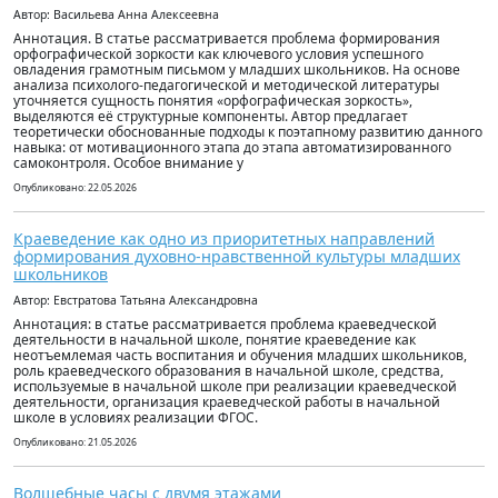
Автор: Васильева Анна Алексеевна
Аннотация. В статье рассматривается проблема формирования
орфографической зоркости как ключевого условия успешного
овладения грамотным письмом у младших школьников. На основе
анализа психолого-педагогической и методической литературы
уточняется сущность понятия «орфографическая зоркость»,
выделяются её структурные компоненты. Автор предлагает
теоретически обоснованные подходы к поэтапному развитию данного
навыка: от мотивационного этапа до этапа автоматизированного
самоконтроля. Особое внимание у
Опубликовано: 22.05.2026
Краеведение как одно из приоритетных направлений
формирования духовно-нравственной культуры младших
школьников
Автор: Евстратова Татьяна Александровна
Аннотация: в статье рассматривается проблема краеведческой
деятельности в начальной школе, понятие краеведение как
неотъемлемая часть воспитания и обучения младших школьников,
роль краеведческого образования в начальной школе, средства,
используемые в начальной школе при реализации краеведческой
деятельности, организация краеведческой работы в начальной
школе в условиях реализации ФГОС.
Опубликовано: 21.05.2026
Волшебные часы с двумя этажами