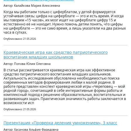
Автор: Калайкова Мария Алексеевна
Когда мы работаем только с циферблатом, у детей формируется
устойчивая связь: цифра на циферблате — это и есть время. И когда
мы говорим «15 часов», их мозг ищет на циферблате цифру 15 и
естественно её не находит. Нужно помочь детям понять, что цифры
на циферблате — это не само время, а лишь указатели на два разных
часа в сутках.
Опубликовано: 21.05.2026
Краеведческая игра как средство патриотического
воспитания младших школьников
Автор: Попова Юлия Олеговна
В статье рассматривается краеведческая игра как эффективное
средство патриотического воспитания младших школьников.
Актуальность исследования обусловлена необходимостью поиска
современных методов формирования любви к малой родине. В
работе представлен конспект краеведческой игры «Череповец — мой
родной город», сочетающий в себе интерактивные формы работы и
комплексный подход к решению образовательных, воспитательных и
развивающих задач. Практическая значимость работы заключается в
возможности исп
Опубликовано: 21.05.2026
Презентация «Проверка деления умножением», 3 класс
Автор: Хасанова Альфия Фаридовна