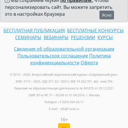
Мы сохраняем «куки»
по правилам,
чтобы
персонализировать сайт. Вы можете запретить
это в настройках браузера
Ясно
БЕСПЛАТНАЯ ПУБЛИКАЦИЯ
БЕСПЛАТНЫЕ КОНКУРСЫ
СЕМИНАРЫ
ВЕБИНАРЫ
РЕЦЕНЗИИ
КУРСЫ
Сведения об образовательной организации
Пользовательское соглашение
Политика
конфиденциальности
Оферта
© 2010 – 2026, Всероссийский педагогический журнал «Современный урок
»
ISSN: 2713 – 282X, УДК 371.321.1(051), ББК 74.202.701, Авт. знак С56
Лицензия на образовательную деятельность № 041875 от 29.12.2021
СМИ ЭЛ № ФС 77 – 65249 от 01.04.2016, г. Москва
Телефон: +7 (925) 664-32-11
E-mail: info@1urok.ru
16+