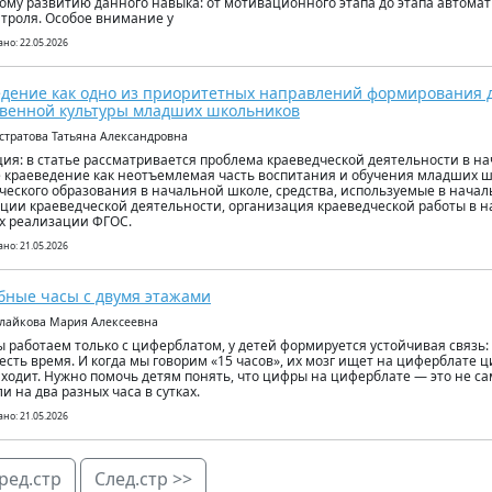
ому развитию данного навыка: от мотивационного этапа до этапа автома
троля. Особое внимание у
но: 22.05.2026
дение как одно из приоритетных направлений формирования д
венной культуры младших школьников
встратова Татьяна Александровна
ия: в статье рассматривается проблема краеведческой деятельности в н
 краеведение как неотъемлемая часть воспитания и обучения младших ш
ческого образования в начальной школе, средства, используемые в нача
ции краеведческой деятельности, организация краеведческой работы в н
х реализации ФГОС.
но: 21.05.2026
ные часы с двумя этажами
алайкова Мария Алексеевна
ы работаем только с циферблатом, у детей формируется устойчивая связь
 есть время. И когда мы говорим «15 часов», их мозг ищет на циферблате 
аходит. Нужно помочь детям понять, что цифры на циферблате — это не са
и на два разных часа в сутках.
но: 21.05.2026
ред.стр
След.стр >>