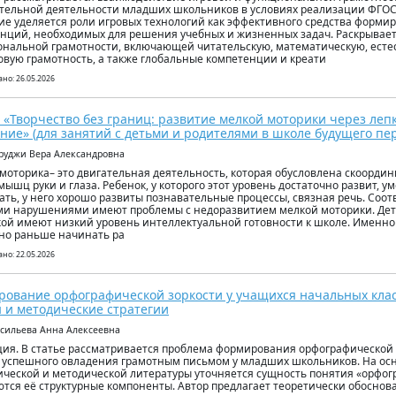
тельной деятельности младших школьников в условиях реализации ФГОС
е уделяется роли игровых технологий как эффективного средства форми
нций, необходимых для решения учебных и жизненных задач. Раскрывае
нальной грамотности, включающей читательскую, математическую, есте
вую грамотность, а также глобальные компетенции и креати
но: 26.05.2026
 «Творчество без границ: развитие мелкой моторики через леп
ние» (для занятий с детьми и родителями в школе будущего пе
уруджи Вера Александровна
моторика– это двигательная деятельность, которая обусловлена скоорди
мышц руки и глаза. Ребенок, у которого этот уровень достаточно развит, у
ать, у него хорошо развиты познавательные процессы, связная речь. Соотв
и нарушениями имеют проблемы с недоразвитием мелкой моторики. Дет
ой имеют низкий уровень интеллектуальной готовности к школе. Именно
но раньше начинать ра
но: 22.05.2026
ование орфографической зоркости у учащихся начальных клас
 и методические стратегии
асильева Анна Алексеевна
ия. В статье рассматривается проблема формирования орфографической 
 успешного овладения грамотным письмом у младших школьников. На осн
ической и методической литературы уточняется сущность понятия «орфог
тся её структурные компоненты. Автор предлагает теоретически обоснов