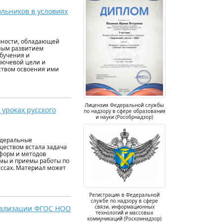
льников в условиях
чности, обладающей
ьным развитием
обучения и
лючевой цели и
ством освоения ими
Лицензия Федеральной службы
уроках русского
по надзору в сфере образования
и науки (Рособрнадзор)
едеральные
ществом встала задача
форм и методов
рмы и приемы работы по
ассах. Материал может
Регистрация в Федеральной
службе по надзору в сфере
связи, информационных
реализации ФГОС НОО
технологий и массовых
коммуникаций (Роскомнадзор)