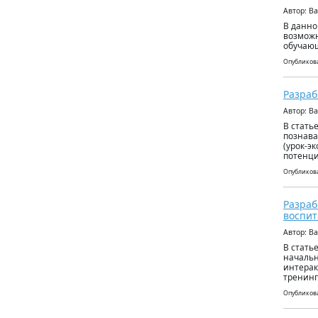
Автор: В
В данно
возможн
обучающ
Опубликова
Разраб
Автор: В
В стать
познава
(урок-э
потенци
Опубликова
Разраб
воспит
Автор: В
В стать
начальн
интерак
тренинг
Опубликова