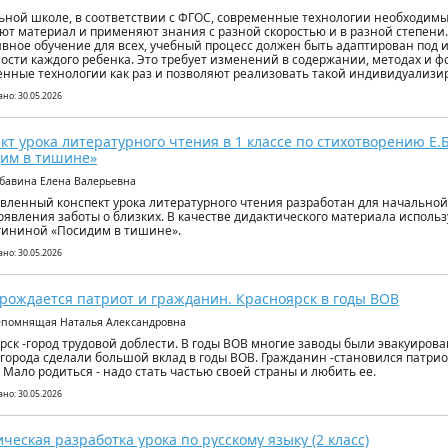
ьной школе, в соответствии с ФГОС, современные технологии необходимы и
ют материал и применяют знания с разной скоростью и в разной степени
вное обучение для всех, учебный процесс должен быть адаптирован под
ости каждого ребенка. Это требует изменений в содержании, методах и ф
нные технологии как раз и позволяют реализовать такой индивидуализи
но: 30.05.2026
кт урока литературного чтения в 1 классе по стихотворению Е
им в тишине»
абавина Елена Валерьевна
вленный конспект урока литературного чтения разработан для начально
оявления заботы о близких. В качестве дидактического материала исполь
агининой «Посидим в тишине».
но: 30.05.2026
 рождается патриот и гражданин. Красноярск в годы ВОВ
епомнящая Наталья Александровна
рск -город трудовой доблести. В годы ВОВ многие заводы были эвакуирова
города сделали большой вклад в годы ВОВ. Гражданин -становился патрио
 Мало родиться - надо стать частью своей страны и любить ее.
но: 30.05.2026
ческая разработка урока по русскому языку (2 класс)