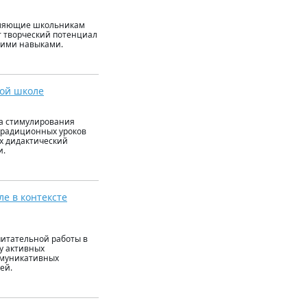
авляющие школьникам
т творческий потенциал
кими навыками.
ной школе
ва стимулирования
традиционных уроков
их дидактический
и.
е в контексте
питательной работы в
зу активных
ммуникативных
ей.