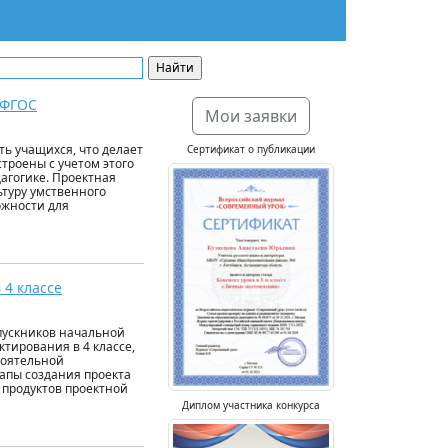
 ФГОС
Мои заявки
ь учащихся, что делает
Сертификат о публикации
троены с учетом этого
агогике. Проектная
ьтуру умственного
ожности для
 4 классе
пускников начальной
ктирования в 4 классе,
тоятельной
апы создания проекта
 продуктов проектной
Диплом участника конкурса