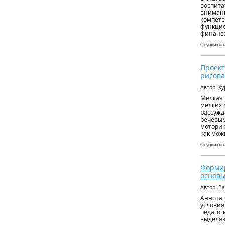
воспита
внимани
компете
функцио
финансо
Опубликова
Проект
рисова
Автор: Х
Мелкая 
мелких 
рассужд
речевым
моторик
как мож
Опубликова
Формир
основы
Автор: В
Аннотац
условия
педагог
выделяю