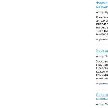
Формир
методи
Автор: Ж
В насто
актуаль
интелле
на реше
так и п
многосл
Опубликова
Урок л
Автор: П
Урок ли
году за
Предста
каждого
коммуни
повышае
Опубликова
Педаго
школьн
Автор: М