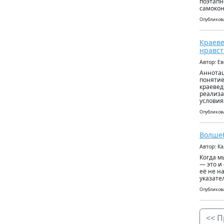
поэтапн
самокон
Опубликова
Краеве
нравст
Автор: Е
Аннотац
понятие
краевед
реализа
условия
Опубликова
Волшеб
Автор: К
Когда м
— это и
её не н
указател
Опубликова
<< П