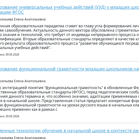
ование универсальных учебных действий (УУД) у младших шко
зации ФГОС
асильева Елена Анатольевна
нная образовательная парадигма ставит во главу угла формирование ли
и самообучения. Актуальность данного вектора обусловлена стремител
о знания и технологий, что требует от индивида непрерывного процесса 
лификации. Вторые образовательные стандарты определяют в качестве к
го результата образовательного процесса "развитие обучающихся посред
альных учебных действий".
но: 30.05.2026
ование функциональной грамотности младших школьников на 
асильева Елена Анатольевна
 с интеграцией понятия "функциональная грамотность" в обновленные Ф
ственные образовательные стандарты (ФГОС), перед педагогическим сооб
ния данного термина и, что особенно значимо, адаптации применяемых 
я в начальной школе. Представленная статья предлагает конкретные фо
ю функциональной грамотности на уроках русского языка в начальных кл
пешно применен как в рамках с
но: 30.05.2026
енные технологии обучения в начальной школе в контексте 
асильева Елена Анатольевна