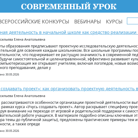
ВСЕРОССИЙСКИЕ КОНКУРСЫ
ВЕБИНАРЫ
КУРСЫ
ная деятельность в начальной школе как средство реализации
асильева Елена Анатольевна
ты образования предписывают проектную исследовательскую деятельност
ательной для освоения каждым школьником. Все школьные программы пос
ятельности, что подчеркивает ее растущую значимость в современной пед
 будучи самостоятельной и целенаправленной, эффективно развивает кул
Компьютеризация же открывает учителям, включая логопедов, новые возм
ного преподавания, делая у
но: 30.05.2026
 создавать проект»: как организовать проектную деятельность в
асильева Елена Анатольевна
е рассматриваются особенности организации проектной деятельности вы
 рамках курса «Учусь создавать проект». Автор раскрывает специфику прое
руя внимание на переходе от игровой и родительской поддержки к самос
вательской работе учащихся. В материале подробно описаны ключевые эт
ора темы до публичной защиты), предложены практические примеры тем и
ности, а также опреде
но: 30.05.2026