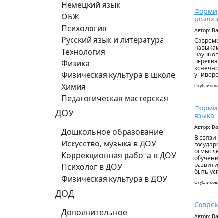
Немецкий язык
Формир
ОБЖ
реали
Психология
Автор: В
Русский язык и литература
Совреме
навыкам
Технология
научног
переква
Физика
конечно
Физическая культура в школе
универс
Химия
Опубликова
Педагогическая мастерская
Формир
ДОУ
языка
Автор: В
Дошкольное образование
В связи
Искусство, музыка в ДОУ
государ
осмысле
Коррекционная работа в ДОУ
обучени
развити
Психолог в ДОУ
быть ус
Физическая культура в ДОУ
Опубликова
ДОД
Соврем
Дополнительное
Автор: В