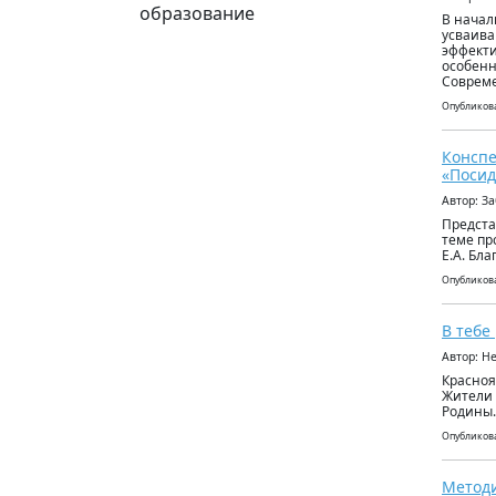
образование
В начал
усваива
эффекти
особенн
Совреме
Опубликова
Конспе
«Посид
Автор: З
Предста
теме пр
Е.А. Бл
Опубликова
В тебе
Автор: Н
Красноя
Жители 
Родины.
Опубликова
Методи