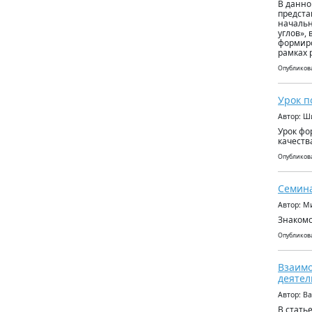
В данно
предста
начальн
углов»,
формиро
рамках 
Опубликова
Урок п
Автор: Ш
Урок фо
качеств
Опубликова
Cемина
Автор: М
Знакомс
Опубликова
Взаимо
деятел
Автор: В
В стать