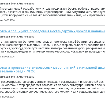
асильева Елена Анатольевна
й методической разработке учитель предлагает формы работы, предост
ость оказаться в той или иной спроектированной ситуации, активизируе
ихся, вооружает их не только теоретическими знаниями, но и практичес
но: 30.05.2026
отка и специфика проведения нестандартных уроков в началь
асильева Елена Анатольевна
е анализируется феномен нестандартного урока как эффективного средст
тельного интереса младших школьников. Автор описывает типологию не
кскурсия, урок-суд, урок-путешествие, интегрированный урок), раскрывает 
ал и предупреждает о типичных методических ошибках при их проведени
но: 30.05.2026
отка и проведение внеклассных мероприятий в начальной школ
ательных задач ФГОС
асильева Елена Анатольевна
е рассматриваются современные подходы к организации внеклассной вос
ых классах. Автор предлагает отказаться от пассивных утренников в поль
тивных форм: интеллектуально-игровых квестов, социальных акций и ко
ов, способствующих сплочению классного коллектива и социализации дет
но: 29.05.2026