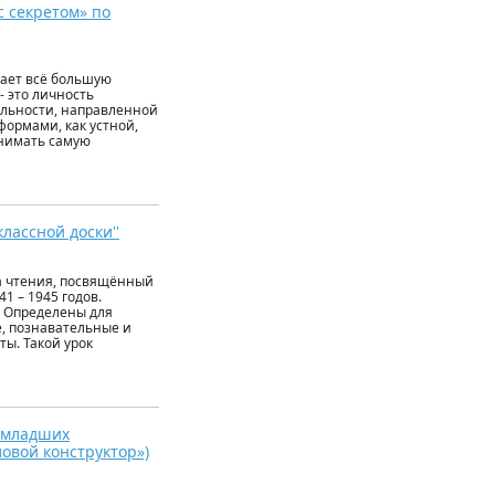
 секретом» по
ает всё большую
- это личность
льности, направленной
формами, как устной,
онимать cамую
классной доски''
ка чтения, посвящённый
1 – 1945 годов.
. Определены для
е, познавательные и
ы. Такой урок
 младших
овой конструктор»)