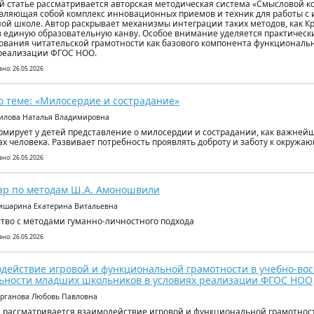
й статье рассматривается авторская методическая система «Смысловой ко
вляющая собой комплекс инновационных приемов и техник для работы с
ой школе. Автор раскрывает механизмы интеграции таких методов, как Кро
 в единую образовательную канву. Особое внимание уделяется практическ
вания читательской грамотности как базового компонента функциональн
реализации ФГОС НОО.
но: 26.05.2026
о теме: «Милосердие и сострадание»
илова Наталья Владимировна
рмирует у детей представление о милосердии и сострадании, как важней
ах человека. Развивает потребность проявлять доброту и заботу к окружа
но: 26.05.2026
р по методам Ш.А. Амоношвили
ишарина Екатерина Витальевна
тво с методами гуманно-личностного подхода
но: 26.05.2026
действие игровой и функциональной грамотности в учебно-во
ьности младших школьников в условиях реализации ФГОС НОО
арганова Любовь Павловна
е рассматривается взаимодействие игровой и функциональной грамотност