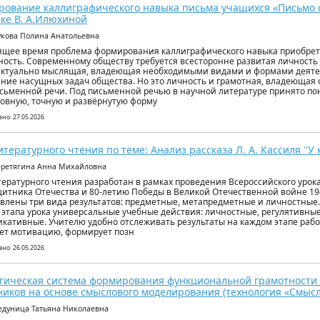
ование каллиграфического навыка письма учащихся «Письмо с
ке В. А.Илюхиной
укова Полина Анатольевна
ящее время проблема формирования каллиграфического навыка приобрет
ность. Современному обществу требуется всесторонне развитая личность 
ктуально мыслящая, владеющая необходимыми видами и формами деяте
ние насущных задач общества. Но это личность и грамотная, владеющая 
исьменной речи. Под письменной речью в научной литературе принято п
овную, точную и развёрнутую форму
но: 27.05.2026
итературного чтения по теме: Анализ рассказа Л. А. Кассиля ''У 
еретягина Анна Михайловна
тературного чтения разработан в рамках проведения Всероссийского уро
щитника Отечества и 80-летию Победы в Великой Отечественной войне 194
влены три вида результатов: предметные, метапредметные и личностные
 этапа урока универсальные учебные действия: личностные, регулятивны
кативные. Учителю удобно отслеживать результаты на каждом этапе работ
т мотивацию, формирует позн
но: 26.05.2026
гическая система формирования функциональной грамотности
иков на основе смыслового моделирования (технология «Смысл
едуница Татьяна Николаевна