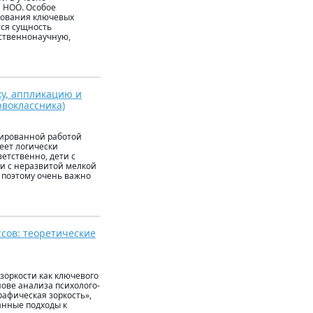
 НОО. Особое
рования ключевых
тся сущность
ственнонаучную,
ку, аппликацию и
рвоклассника)
нированной работой
меет логически
етственно, дети с
и с неразвитой мелкой
 поэтому очень важно
сов: теоретические
зоркости как ключевого
ове анализа психолого-
рафическая зоркость»,
анные подходы к