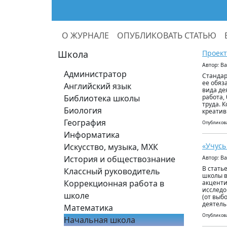
О ЖУРНАЛЕ
ОПУБЛИКОВАТЬ СТАТЬЮ
Школа
Проект
Автор: В
Администратор
Стандар
ее обяз
Английский язык
вида де
Библиотека школы
работа,
труда. 
Биология
креатив
География
Опубликова
Информатика
«Учусь
Искусство, музыка, МХК
История и обществознание
Автор: В
В стать
Классный руководитель
школы в
Коррекционная работа в
акценти
исследо
школе
(от выб
деятель
Математика
Опубликова
Начальная школа