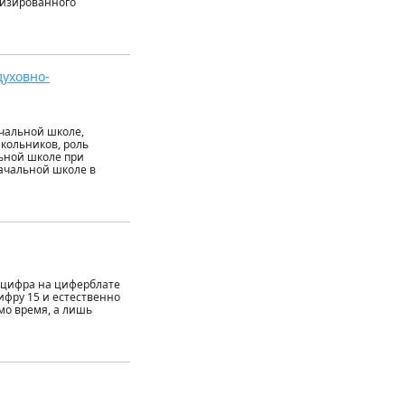
тизированного
уховно-
ачальной школе,
кольников, роль
льной школе при
ачальной школе в
: цифра на циферблате
цифру 15 и естественно
мо время, а лишь