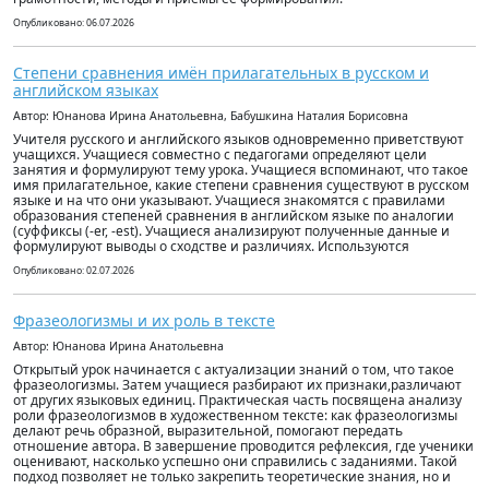
Опубликовано: 06.07.2026
Степени сравнения имён прилагательных в русском и
английском языках
Автор: Юнанова Ирина Анатольевна, Бабушкина Наталия Борисовна
Учителя русского и английского языков одновременно приветствуют
учащихся. Учащиеся совместно с педагогами определяют цели
занятия и формулируют тему урока. Учащиеся вспоминают, что такое
имя прилагательное, какие степени сравнения существуют в русском
языке и на что они указывают. Учащиеся знакомятся с правилами
образования степеней сравнения в английском языке по аналогии
(суффиксы (-er, -est). Учащиеся анализируют полученные данные и
формулируют выводы о сходстве и различиях. Используются
Опубликовано: 02.07.2026
Фразеологизмы и их роль в тексте
Автор: Юнанова Ирина Анатольевна
Открытый урок начинается с актуализации знаний о том, что такое
фразеологизмы. Затем учащиеся разбирают их признаки,различают
от других языковых единиц. Практическая часть посвящена анализу
роли фразеологизмов в художественном тексте: как фразеологизмы
делают речь образной, выразительной, помогают передать
отношение автора. В завершение проводится рефлексия, где ученики
оценивают, насколько успешно они справились с заданиями. Такой
подход позволяет не только закрепить теоретические знания, но и