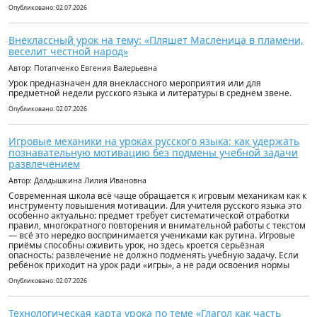
Опубликовано: 02.07.2026
Внеклассный урок на тему: «Пляшет Масленица в пламени,
веселит честной народ»
Автор: Потапченко Евгения Валерьевна
Урок предназначен для внеклассного мероприятия или для
предметной недели русского языка и литературы в среднем звене.
Опубликовано: 02.07.2026
Игровые механики на уроках русского языка: как удержать
познавательную мотивацию без подмены учебной задачи
развлечением
Автор: Далдышкина Лилия Ивановна
Современная школа всё чаще обращается к игровым механикам как к
инструменту повышения мотивации. Для учителя русского языка это
особенно актуально: предмет требует систематической отработки
правил, многократного повторения и внимательной работы с текстом
— всё это нередко воспринимается учениками как рутина. Игровые
приёмы способны оживить урок, но здесь кроется серьёзная
опасность: развлечение не должно подменять учебную задачу. Если
ребёнок приходит на урок ради «игры», а не ради освоения нормы
Опубликовано: 02.07.2026
Технологическая карта урока по теме «Глагол как часть