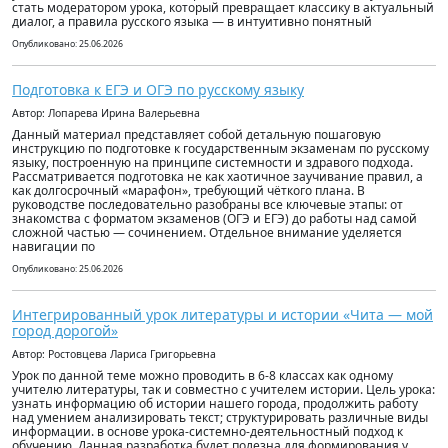
стать модератором урока, который превращает классику в актуальный
диалог, а правила русского языка — в интуитивно понятный
Опубликовано: 25.06.2026
Подготовка к ЕГЭ и ОГЭ по русскому языку
Автор: Лопарева Ирина Валерьевна
Данный материал представляет собой детальную пошаговую
инструкцию по подготовке к государственным экзаменам по русскому
языку, построенную на принципе системности и здравого подхода.
Рассматривается подготовка не как хаотичное заучивание правил, а
как долгосрочный «марафон», требующий чёткого плана. В
руководстве последовательно разобраны все ключевые этапы: от
знакомства с форматом экзаменов (ОГЭ и ЕГЭ) до работы над самой
сложной частью — сочинением. Отдельное внимание уделяется
навигации по
Опубликовано: 25.06.2026
Интегрированный урок литературы и истории «Чита — мой
город дорогой»
Автор: Ростовцева Лариса Григорьевна
Урок по данной теме можно проводить в 6-8 классах как одному
учителю литературы, так и совместно с учителем истории. Цель урока:
узнать информацию об истории нашего города, продолжить работу
над умением анализировать текст; структурировать различные виды
информации. в основе урока-системно-деятельностный подход к
обучению. Данная разработка будет полезна для формирования у