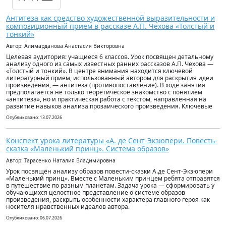
Антитеза как средство художественной выразительности и
композиционный прием в рассказе А.П. Чехова «Толстый и
тонкий»
Автор: Алимарданова Анастасия Викторовна
Целевая аудитория: учащиеся 6 классов. Урок посвящен детальному
анализу одного из самых известных ранних рассказов А.П. Чехова —
«Толстый и тонкий». В центре внимания находится ключевой
литературный прием, использованный автором для раскрытия идеи
произведения, — антитеза (противопоставление). В ходе занятия
предполагается не только теоретическое знакомство с понятием
«антитеза», но и практическая работа с текстом, направленная на
развитие навыков анализа прозаического произведения. Ключевые
Опубликовано: 13.07.2026
Конспект урока литературы «А. де Сент-Экзюпери. Повесть-
сказка «Маленький принц». Система образов»
Автор: Тарасенко Наталия Владимировна
Урок посвящён анализу образов повести-сказки А.де Сент-Экзюпери
«Маленький принц». Вместе с Маленьким принцем ребята отправятся
в путешествие по разным планетам. Задача урока — сформировать у
обучающихся целостное представление о системе образов
произведения, раскрыть особенности характера главного героя как
носителя нравственных идеалов автора.
Опубликовано: 06.07.2026