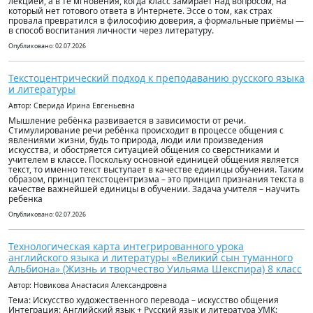
лекцией, а в те мгновения, когда класс замирает над вопросом, на
который нет готового ответа в Интернете. Эссе о том, как страх
провала превратился в философию доверия, а формальные приёмы —
в способ воспитания личности через литературу.
Опубликовано: 02.07.2026
Текстоцентрический подход к преподаванию русского языка
и литературы
Автор: Сверида Ирина Евгеньевна
Мышление ребёнка развивается в зависимости от речи.
Стимулирование речи ребёнка происходит в процессе общения с
явлениями жизни, будь то природа, люди или произведения
искусства, и обостряется ситуацией общения со сверстниками и
учителем в классе. Поскольку основной единицей общения является
текст, то именно текст выступает в качестве единицы обучения. Таким
образом, принцип текстоцентризма – это принцип признания текста в
качестве важнейшей единицы в обучении. Задача учителя – научить
ребенка
Опубликовано: 02.07.2026
Технологическая карта интегрированного урока
английского языка и литературы «Великий сын туманного
Альбиона» (Жизнь и творчество Уильяма Шекспира) 8 класс
Автор: Новикова Анастасия Александровна
Тема: Искусство художественного перевода – искусство общения
Интеграция: Английский язык + Русский язык и литература УМК: