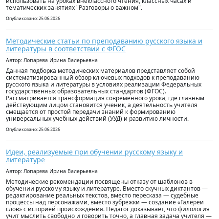
использовать на уроках внеклассного чтения, классных часах и
тематических занятиях "Разговоры о важном".
Опубликовано: 25.06.2026
Методические статьи по преподаванию русского языка и
литературы в соответствии с ФГОС
Автор: Лопарева Ирина Валерьевна
Данная подборка методических материалов представляет собой
систематизированный обзор ключевых подходов к преподаванию
русского языка и литературы в условиях реализации Федеральных
государственных образовательных стандартов (ФГОС).
Рассматривается трансформация современного урока, где главным
действующим лицом становится ученик, а деятельность учителя
смещается от простой передачи знаний к формированию
универсальных учебных действий (УУД) и развитию личности.
Опубликовано: 25.06.2026
Идеи, реализуемые при обучении русскому языку и
литературе
Автор: Лопарева Ирина Валерьевна
Методические рекомендации посвящены отказу от шаблонов в
обучении русскому языку и литературе. Вместо скучных диктантов —
редактирование реальных текстов, вместо пересказа — судебные
процессы над персонажами, вместо зубрежки — создание «Галереи
слов» с историей происхождения. Педагог доказывает, что филология
учит мыслить свободно и говорить точно, а главная задача учителя —