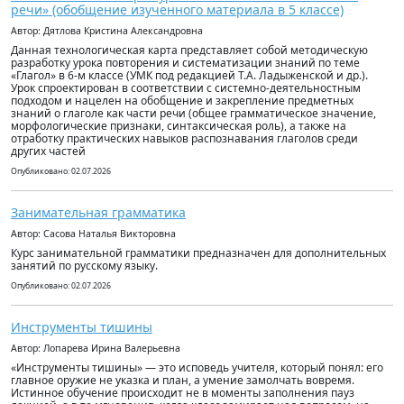
речи» (обобщение изученного материала в 5 классе)
Автор: Дятлова Кристина Александровна
Данная технологическая карта представляет собой методическую
разработку урока повторения и систематизации знаний по теме
«Глагол» в 6-м классе (УМК под редакцией Т.А. Ладыженской и др.).
Урок спроектирован в соответствии с системно-деятельностным
подходом и нацелен на обобщение и закрепление предметных
знаний о глаголе как части речи (общее грамматическое значение,
морфологические признаки, синтаксическая роль), а также на
отработку практических навыков распознавания глаголов среди
других частей
Опубликовано: 02.07.2026
Занимательная грамматика
Автор: Сасова Наталья Викторовна
Курс занимательной грамматики предназначен для дополнительных
занятий по русскому языку.
Опубликовано: 02.07.2026
Инструменты тишины
Автор: Лопарева Ирина Валерьевна
«Инструменты тишины» — это исповедь учителя, который понял: его
главное оружие не указка и план, а умение замолчать вовремя.
Истинное обучение происходит не в моменты заполнения пауз