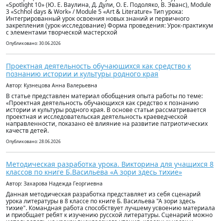
«Spotlight 10» (Ю. Е. Ваулина, Д. Дули, О. Е. Подоляко, В. Эванс), Module
3 «Schhol days & Work» / Module 5 «Art & Literature» Тип урока:
Интегрированный урок освоения новых знаний и первичного
закрепления (урок-исследование) Форма проведения: Урок-практикум
с элементами творческой мастерской
Опубликовано: 30.06.2026
Проектная деятельность обучающихся как средство к
познанию истории и культуры родного края
Автор: Кузнецова Анна Валерьевна
В статье представлен материал обобщения опыта работы по теме:
«Проектная деятельность обучающихся как средство к познанию
истории и культуры родного края. В основе статьи рассматривается
проектная и исследовательская деятельность краеведческой
направленности, показано её влияние на развитие патриотических
качеств детей.
Опубликовано: 28.06.2026
Методическая разработка урока. Викторина для учащихся 8
классов по книге Б.Васильева «А зори здесь тихие»
Автор: Захарова Надежда Георгиевна
Данная методическая разработка представляет из себя сценарий
урока литературы в 8 классе по книге Б. Васильева "А зори здесь
тихие". Командная работа способствует лучшему усвоению материала
и приобщает ребят к изучению русской литературы. Сценарий можно